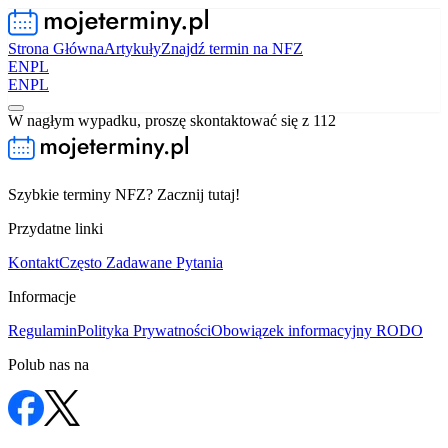
Strona Główna
Artykuły
Znajdź termin na NFZ
EN
PL
EN
PL
W nagłym wypadku, proszę skontaktować się z 112
Szybkie terminy NFZ? Zacznij tutaj!
Przydatne linki
Kontakt
Często Zadawane Pytania
Informacje
Regulamin
Polityka Prywatności
Obowiązek informacyjny RODO
Polub nas na