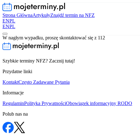
Strona Główna
Artykuły
Znajdź termin na NFZ
EN
PL
EN
PL
W nagłym wypadku, proszę skontaktować się z 112
Szybkie terminy NFZ? Zacznij tutaj!
Przydatne linki
Kontakt
Często Zadawane Pytania
Informacje
Regulamin
Polityka Prywatności
Obowiązek informacyjny RODO
Polub nas na