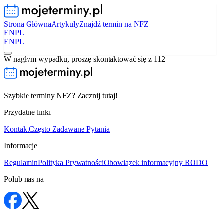
Strona Główna
Artykuły
Znajdź termin na NFZ
EN
PL
EN
PL
W nagłym wypadku, proszę skontaktować się z 112
Szybkie terminy NFZ? Zacznij tutaj!
Przydatne linki
Kontakt
Często Zadawane Pytania
Informacje
Regulamin
Polityka Prywatności
Obowiązek informacyjny RODO
Polub nas na