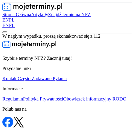
Strona Główna
Artykuły
Znajdź termin na NFZ
EN
PL
EN
PL
W nagłym wypadku, proszę skontaktować się z 112
Szybkie terminy NFZ? Zacznij tutaj!
Przydatne linki
Kontakt
Często Zadawane Pytania
Informacje
Regulamin
Polityka Prywatności
Obowiązek informacyjny RODO
Polub nas na