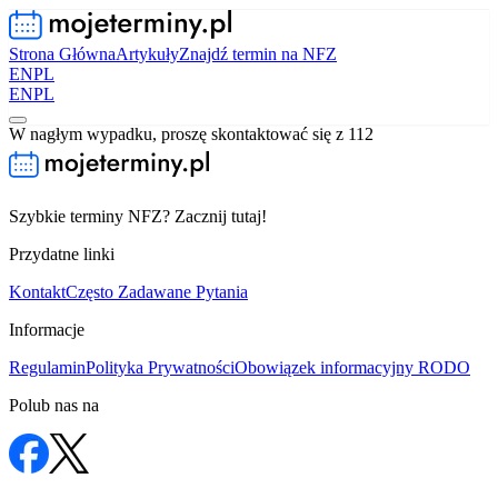
Strona Główna
Artykuły
Znajdź termin na NFZ
EN
PL
EN
PL
W nagłym wypadku, proszę skontaktować się z 112
Szybkie terminy NFZ? Zacznij tutaj!
Przydatne linki
Kontakt
Często Zadawane Pytania
Informacje
Regulamin
Polityka Prywatności
Obowiązek informacyjny RODO
Polub nas na