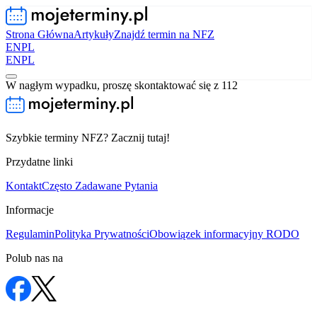
Strona Główna
Artykuły
Znajdź termin na NFZ
EN
PL
EN
PL
W nagłym wypadku, proszę skontaktować się z 112
Szybkie terminy NFZ? Zacznij tutaj!
Przydatne linki
Kontakt
Często Zadawane Pytania
Informacje
Regulamin
Polityka Prywatności
Obowiązek informacyjny RODO
Polub nas na