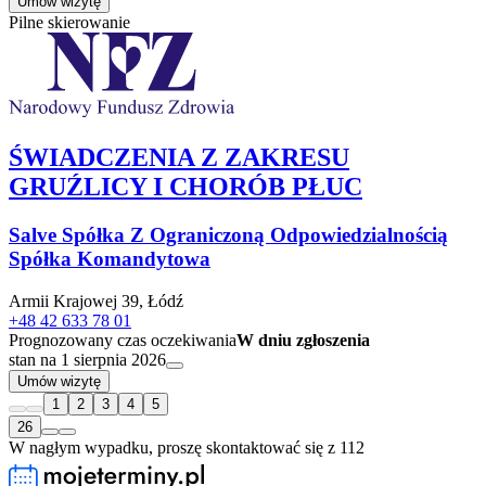
Umów wizytę
Pilne skierowanie
ŚWIADCZENIA Z ZAKRESU
GRUŹLICY I CHORÓB PŁUC
Salve Spółka Z Ograniczoną Odpowiedzialnością
Spółka Komandytowa
Armii Krajowej 39, Łódź
+48 42 633 78 01
Prognozowany czas oczekiwania
W dniu zgłoszenia
stan na 1 sierpnia 2026
Umów wizytę
1
2
3
4
5
26
W nagłym wypadku, proszę skontaktować się z 112