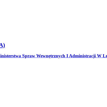
A)
nisterstwa Spraw Wewnętrznych I Administracji W Lu