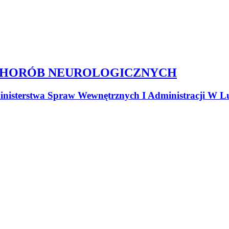
CHORÓB NEUROLOGICZNYCH
nisterstwa Spraw Wewnętrznych I Administracji W Lu