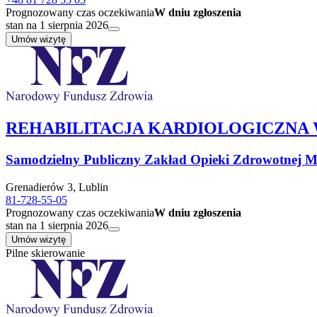
Prognozowany czas oczekiwania
W dniu zgłoszenia
stan na 1 sierpnia 2026
Umów wizytę
REHABILITACJA KARDIOLOGICZNA
Samodzielny Publiczny Zakład Opieki Zdrowotnej Mi
Grenadierów 3, Lublin
81-728-55-05
Prognozowany czas oczekiwania
W dniu zgłoszenia
stan na 1 sierpnia 2026
Umów wizytę
Pilne skierowanie