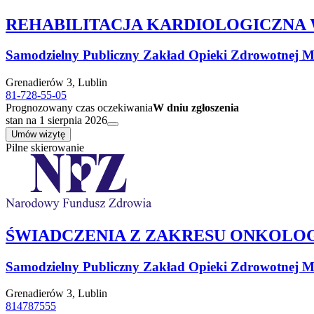
REHABILITACJA KARDIOLOGICZNA
Samodzielny Publiczny Zakład Opieki Zdrowotnej Mi
Grenadierów 3, Lublin
81-728-55-05
Prognozowany czas oczekiwania
W dniu zgłoszenia
stan na 1 sierpnia 2026
Umów wizytę
Pilne skierowanie
ŚWIADCZENIA Z ZAKRESU ONKOLOG
Samodzielny Publiczny Zakład Opieki Zdrowotnej Mi
Grenadierów 3, Lublin
814787555