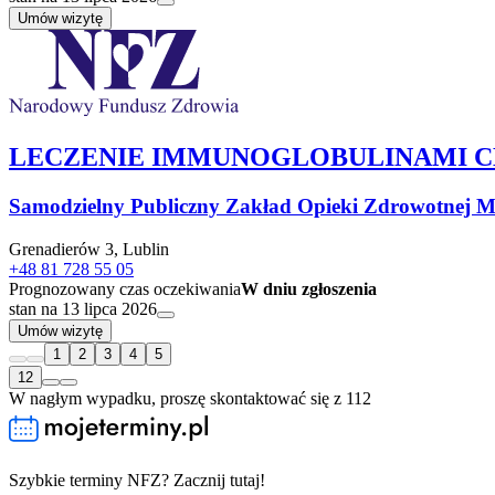
Umów wizytę
LECZENIE IMMUNOGLOBULINAMI 
Samodzielny Publiczny Zakład Opieki Zdrowotnej Mi
Grenadierów 3, Lublin
+48 81 728 55 05
Prognozowany czas oczekiwania
W dniu zgłoszenia
stan na 13 lipca 2026
Umów wizytę
1
2
3
4
5
12
W nagłym wypadku, proszę skontaktować się z 112
Szybkie terminy NFZ? Zacznij tutaj!