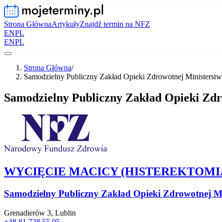
Strona Główna
Artykuły
Znajdź termin na NFZ
EN
PL
EN
PL
Strona Główna
/
Samodzielny Publiczny Zakład Opieki Zdrowotnej Ministerstw
Samodzielny Publiczny Zakład Opieki Zdr
WYCIĘCIE MACICY (HISTEREKTOMI
Samodzielny Publiczny Zakład Opieki Zdrowotnej Mi
Grenadierów 3, Lublin
+48 81 728 55 05