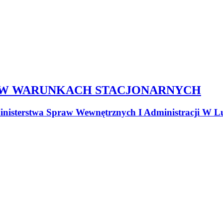
 W WARUNKACH STACJONARNYCH
nisterstwa Spraw Wewnętrznych I Administracji W Lu