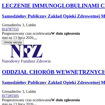
LECZENIE IMMUNOGLOBULINAMI 
Samodzielny Publiczny Zakład Opieki Zdrowotnej Mi
Grenadierów 3, Lublin
814787555
Prognozowany czas oczekiwania
W dniu zgłoszenia
stan na 13 lipca 2026
Umów wizytę
ODDZIAŁ CHORÓB WEWNĘTRZNYC
Samodzielny Publiczny Zakład Opieki Zdrowotnej Mi
Grenadierów 3, Lublin
817285505
Prognozowany czas oczekiwania
W dniu zgłoszenia
stan na 13 lipca 2026