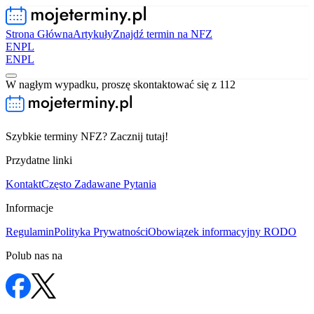
Strona Główna
Artykuły
Znajdź termin na NFZ
EN
PL
EN
PL
W nagłym wypadku, proszę skontaktować się z 112
Szybkie terminy NFZ? Zacznij tutaj!
Przydatne linki
Kontakt
Często Zadawane Pytania
Informacje
Regulamin
Polityka Prywatności
Obowiązek informacyjny RODO
Polub nas na