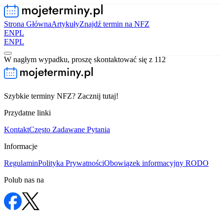
Strona Główna
Artykuły
Znajdź termin na NFZ
EN
PL
EN
PL
W nagłym wypadku, proszę skontaktować się z 112
Szybkie terminy NFZ? Zacznij tutaj!
Przydatne linki
Kontakt
Często Zadawane Pytania
Informacje
Regulamin
Polityka Prywatności
Obowiązek informacyjny RODO
Polub nas na