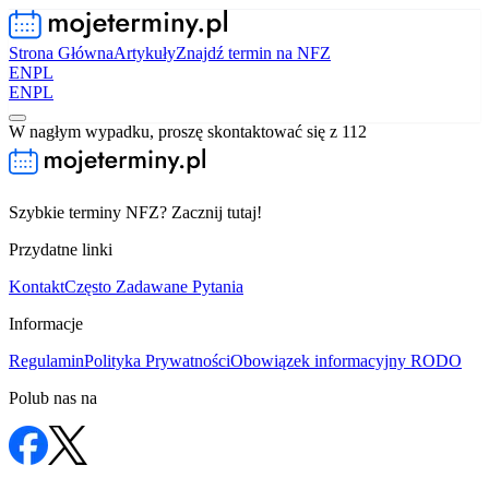
Strona Główna
Artykuły
Znajdź termin na NFZ
EN
PL
EN
PL
W nagłym wypadku, proszę skontaktować się z 112
Szybkie terminy NFZ? Zacznij tutaj!
Przydatne linki
Kontakt
Często Zadawane Pytania
Informacje
Regulamin
Polityka Prywatności
Obowiązek informacyjny RODO
Polub nas na