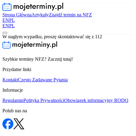
Strona Główna
Artykuły
Znajdź termin na NFZ
EN
PL
EN
PL
W nagłym wypadku, proszę skontaktować się z 112
Szybkie terminy NFZ? Zacznij tutaj!
Przydatne linki
Kontakt
Często Zadawane Pytania
Informacje
Regulamin
Polityka Prywatności
Obowiązek informacyjny RODO
Polub nas na