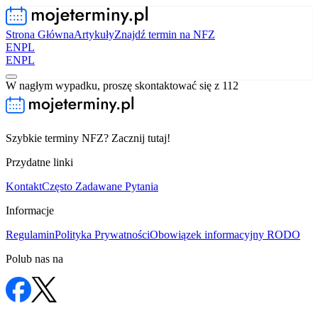
Strona Główna
Artykuły
Znajdź termin na NFZ
EN
PL
EN
PL
W nagłym wypadku, proszę skontaktować się z 112
Szybkie terminy NFZ? Zacznij tutaj!
Przydatne linki
Kontakt
Często Zadawane Pytania
Informacje
Regulamin
Polityka Prywatności
Obowiązek informacyjny RODO
Polub nas na