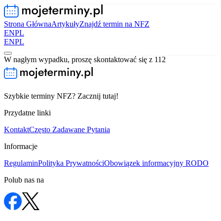
Strona Główna
Artykuły
Znajdź termin na NFZ
EN
PL
EN
PL
W nagłym wypadku, proszę skontaktować się z 112
Szybkie terminy NFZ? Zacznij tutaj!
Przydatne linki
Kontakt
Często Zadawane Pytania
Informacje
Regulamin
Polityka Prywatności
Obowiązek informacyjny RODO
Polub nas na