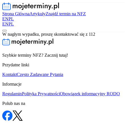
Strona Główna
Artykuły
Znajdź termin na NFZ
EN
PL
EN
PL
W nagłym wypadku, proszę skontaktować się z 112
Szybkie terminy NFZ? Zacznij tutaj!
Przydatne linki
Kontakt
Często Zadawane Pytania
Informacje
Regulamin
Polityka Prywatności
Obowiązek informacyjny RODO
Polub nas na