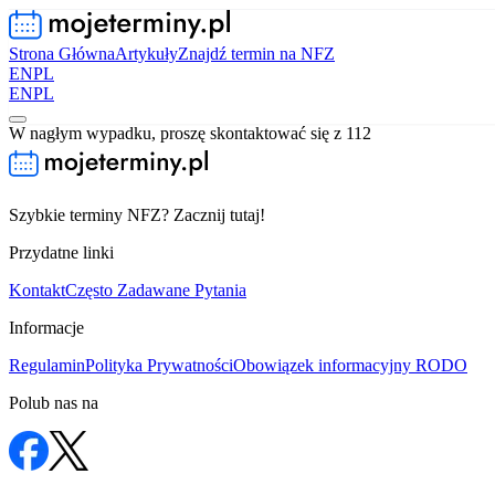
Strona Główna
Artykuły
Znajdź termin na NFZ
EN
PL
EN
PL
W nagłym wypadku, proszę skontaktować się z 112
Szybkie terminy NFZ? Zacznij tutaj!
Przydatne linki
Kontakt
Często Zadawane Pytania
Informacje
Regulamin
Polityka Prywatności
Obowiązek informacyjny RODO
Polub nas na