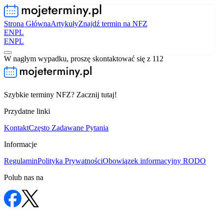
Strona Główna
Artykuły
Znajdź termin na NFZ
EN
PL
EN
PL
W nagłym wypadku, proszę skontaktować się z 112
Szybkie terminy NFZ? Zacznij tutaj!
Przydatne linki
Kontakt
Często Zadawane Pytania
Informacje
Regulamin
Polityka Prywatności
Obowiązek informacyjny RODO
Polub nas na