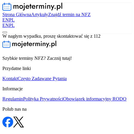
Strona Główna
Artykuły
Znajdź termin na NFZ
EN
PL
EN
PL
W nagłym wypadku, proszę skontaktować się z 112
Szybkie terminy NFZ? Zacznij tutaj!
Przydatne linki
Kontakt
Często Zadawane Pytania
Informacje
Regulamin
Polityka Prywatności
Obowiązek informacyjny RODO
Polub nas na