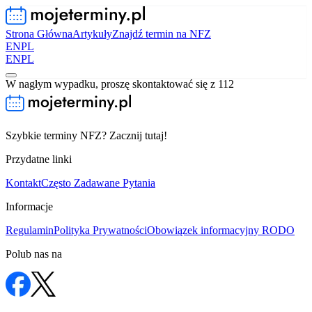
Strona Główna
Artykuły
Znajdź termin na NFZ
EN
PL
EN
PL
W nagłym wypadku, proszę skontaktować się z 112
Szybkie terminy NFZ? Zacznij tutaj!
Przydatne linki
Kontakt
Często Zadawane Pytania
Informacje
Regulamin
Polityka Prywatności
Obowiązek informacyjny RODO
Polub nas na