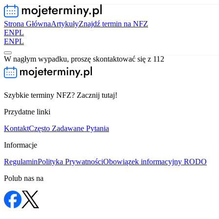
Strona Główna
Artykuły
Znajdź termin na NFZ
EN
PL
EN
PL
W nagłym wypadku, proszę skontaktować się z 112
Szybkie terminy NFZ? Zacznij tutaj!
Przydatne linki
Kontakt
Często Zadawane Pytania
Informacje
Regulamin
Polityka Prywatności
Obowiązek informacyjny RODO
Polub nas na