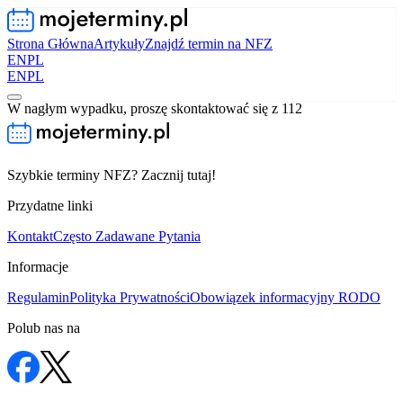
Strona Główna
Artykuły
Znajdź termin na NFZ
EN
PL
EN
PL
W nagłym wypadku, proszę skontaktować się z 112
Szybkie terminy NFZ? Zacznij tutaj!
Przydatne linki
Kontakt
Często Zadawane Pytania
Informacje
Regulamin
Polityka Prywatności
Obowiązek informacyjny RODO
Polub nas na