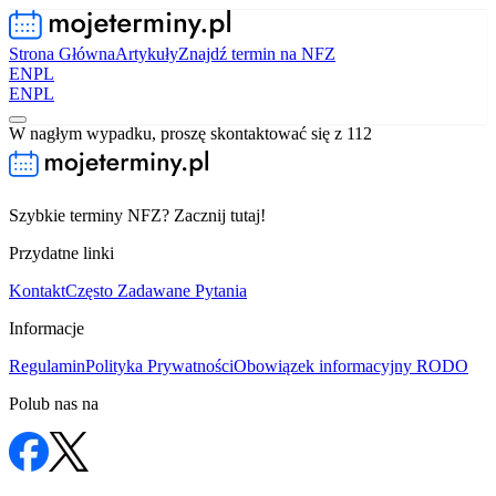
Strona Główna
Artykuły
Znajdź termin na NFZ
EN
PL
EN
PL
W nagłym wypadku, proszę skontaktować się z 112
Szybkie terminy NFZ? Zacznij tutaj!
Przydatne linki
Kontakt
Często Zadawane Pytania
Informacje
Regulamin
Polityka Prywatności
Obowiązek informacyjny RODO
Polub nas na