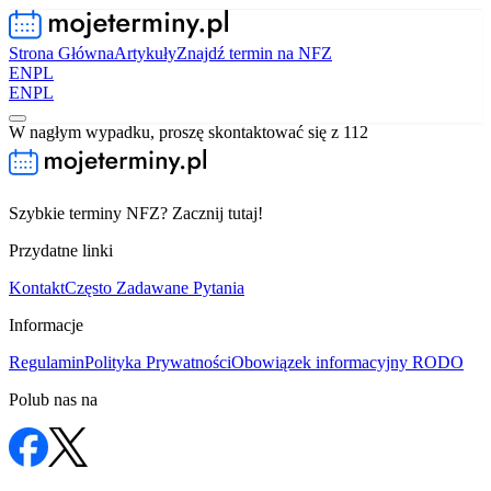
Strona Główna
Artykuły
Znajdź termin na NFZ
EN
PL
EN
PL
W nagłym wypadku, proszę skontaktować się z 112
Szybkie terminy NFZ? Zacznij tutaj!
Przydatne linki
Kontakt
Często Zadawane Pytania
Informacje
Regulamin
Polityka Prywatności
Obowiązek informacyjny RODO
Polub nas na