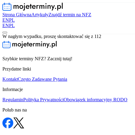
Strona Główna
Artykuły
Znajdź termin na NFZ
EN
PL
EN
PL
W nagłym wypadku, proszę skontaktować się z 112
Szybkie terminy NFZ? Zacznij tutaj!
Przydatne linki
Kontakt
Często Zadawane Pytania
Informacje
Regulamin
Polityka Prywatności
Obowiązek informacyjny RODO
Polub nas na