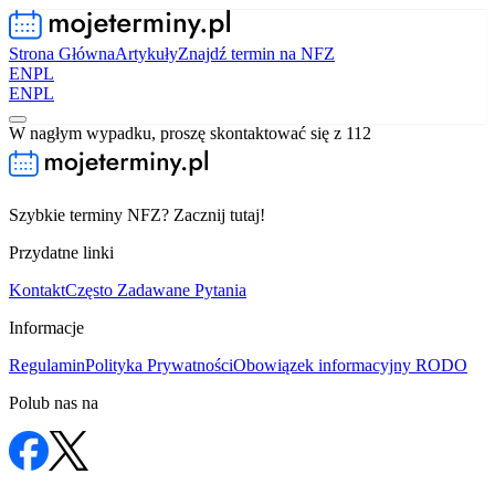
Strona Główna
Artykuły
Znajdź termin na NFZ
EN
PL
EN
PL
W nagłym wypadku, proszę skontaktować się z 112
Szybkie terminy NFZ? Zacznij tutaj!
Przydatne linki
Kontakt
Często Zadawane Pytania
Informacje
Regulamin
Polityka Prywatności
Obowiązek informacyjny RODO
Polub nas na