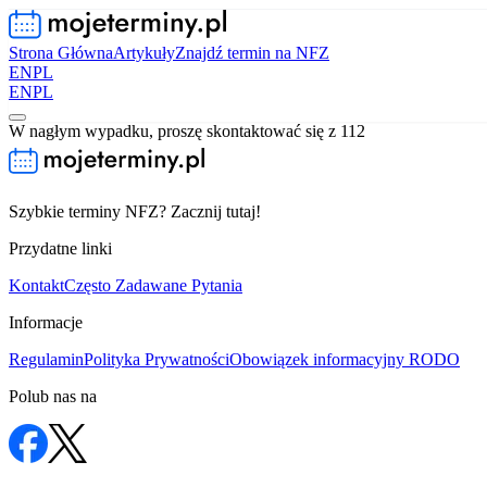
Strona Główna
Artykuły
Znajdź termin na NFZ
EN
PL
EN
PL
W nagłym wypadku, proszę skontaktować się z 112
Szybkie terminy NFZ? Zacznij tutaj!
Przydatne linki
Kontakt
Często Zadawane Pytania
Informacje
Regulamin
Polityka Prywatności
Obowiązek informacyjny RODO
Polub nas na