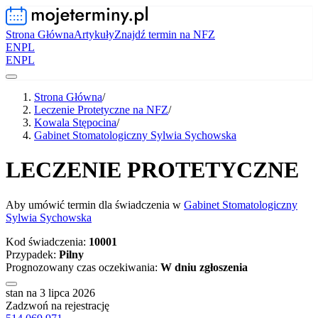
Strona Główna
Artykuły
Znajdź termin na NFZ
EN
PL
EN
PL
Strona Główna
/
Leczenie Protetyczne na NFZ
/
Kowala Stępocina
/
Gabinet Stomatologiczny Sylwia Sychowska
LECZENIE PROTETYCZNE
Aby umówić termin dla świadczenia w
Gabinet Stomatologiczny
Sylwia Sychowska
Kod świadczenia:
10001
Przypadek:
Pilny
Prognozowany czas oczekiwania:
W dniu zgłoszenia
stan na 3 lipca 2026
Zadzwoń na rejestrację