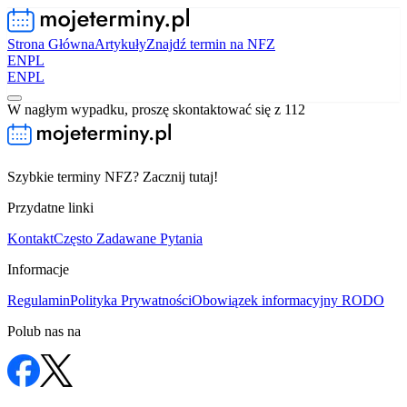
Strona Główna
Artykuły
Znajdź termin na NFZ
EN
PL
EN
PL
W nagłym wypadku, proszę skontaktować się z 112
Szybkie terminy NFZ? Zacznij tutaj!
Przydatne linki
Kontakt
Często Zadawane Pytania
Informacje
Regulamin
Polityka Prywatności
Obowiązek informacyjny RODO
Polub nas na