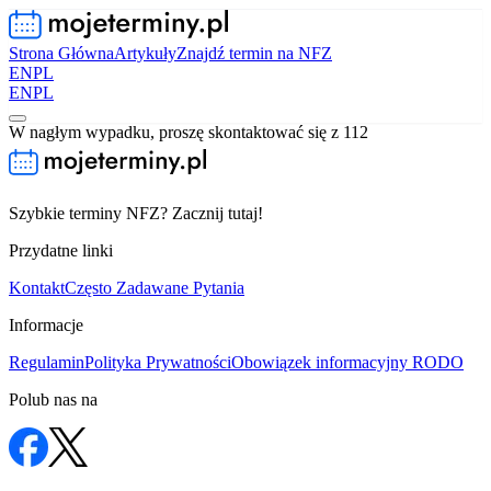
Strona Główna
Artykuły
Znajdź termin na NFZ
EN
PL
EN
PL
W nagłym wypadku, proszę skontaktować się z 112
Szybkie terminy NFZ? Zacznij tutaj!
Przydatne linki
Kontakt
Często Zadawane Pytania
Informacje
Regulamin
Polityka Prywatności
Obowiązek informacyjny RODO
Polub nas na