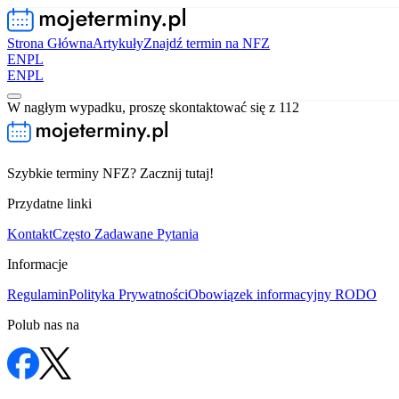
Strona Główna
Artykuły
Znajdź termin na NFZ
EN
PL
EN
PL
W nagłym wypadku, proszę skontaktować się z 112
Szybkie terminy NFZ? Zacznij tutaj!
Przydatne linki
Kontakt
Często Zadawane Pytania
Informacje
Regulamin
Polityka Prywatności
Obowiązek informacyjny RODO
Polub nas na