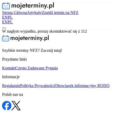
Strona Główna
Artykuły
Znajdź termin na NFZ
EN
PL
EN
PL
W nagłym wypadku, proszę skontaktować się z 112
Szybkie terminy NFZ? Zacznij tutaj!
Przydatne linki
Kontakt
Często Zadawane Pytania
Informacje
Regulamin
Polityka Prywatności
Obowiązek informacyjny RODO
Polub nas na