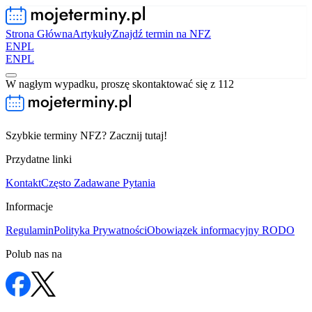
Strona Główna
Artykuły
Znajdź termin na NFZ
EN
PL
EN
PL
W nagłym wypadku, proszę skontaktować się z 112
Szybkie terminy NFZ? Zacznij tutaj!
Przydatne linki
Kontakt
Często Zadawane Pytania
Informacje
Regulamin
Polityka Prywatności
Obowiązek informacyjny RODO
Polub nas na