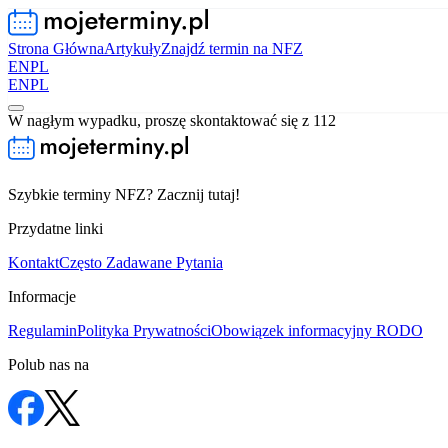
Strona Główna
Artykuły
Znajdź termin na NFZ
EN
PL
EN
PL
W nagłym wypadku, proszę skontaktować się z 112
Szybkie terminy NFZ? Zacznij tutaj!
Przydatne linki
Kontakt
Często Zadawane Pytania
Informacje
Regulamin
Polityka Prywatności
Obowiązek informacyjny RODO
Polub nas na