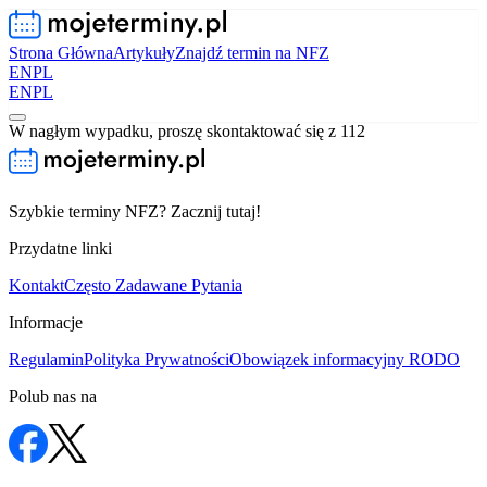
Strona Główna
Artykuły
Znajdź termin na NFZ
EN
PL
EN
PL
W nagłym wypadku, proszę skontaktować się z 112
Szybkie terminy NFZ? Zacznij tutaj!
Przydatne linki
Kontakt
Często Zadawane Pytania
Informacje
Regulamin
Polityka Prywatności
Obowiązek informacyjny RODO
Polub nas na