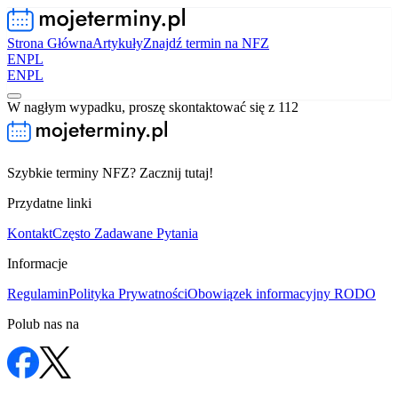
Strona Główna
Artykuły
Znajdź termin na NFZ
EN
PL
EN
PL
W nagłym wypadku, proszę skontaktować się z 112
Szybkie terminy NFZ? Zacznij tutaj!
Przydatne linki
Kontakt
Często Zadawane Pytania
Informacje
Regulamin
Polityka Prywatności
Obowiązek informacyjny RODO
Polub nas na