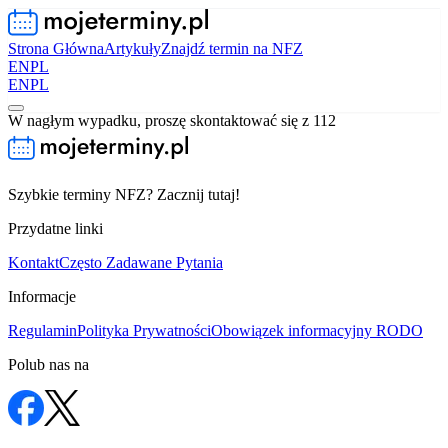
Strona Główna
Artykuły
Znajdź termin na NFZ
EN
PL
EN
PL
W nagłym wypadku, proszę skontaktować się z 112
Szybkie terminy NFZ? Zacznij tutaj!
Przydatne linki
Kontakt
Często Zadawane Pytania
Informacje
Regulamin
Polityka Prywatności
Obowiązek informacyjny RODO
Polub nas na