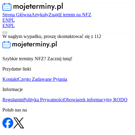
Strona Główna
Artykuły
Znajdź termin na NFZ
EN
PL
EN
PL
W nagłym wypadku, proszę skontaktować się z 112
Szybkie terminy NFZ? Zacznij tutaj!
Przydatne linki
Kontakt
Często Zadawane Pytania
Informacje
Regulamin
Polityka Prywatności
Obowiązek informacyjny RODO
Polub nas na