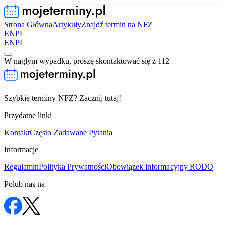
Strona Główna
Artykuły
Znajdź termin na NFZ
EN
PL
EN
PL
W nagłym wypadku, proszę skontaktować się z 112
Szybkie terminy NFZ? Zacznij tutaj!
Przydatne linki
Kontakt
Często Zadawane Pytania
Informacje
Regulamin
Polityka Prywatności
Obowiązek informacyjny RODO
Polub nas na