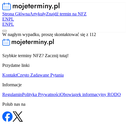
Strona Główna
Artykuły
Znajdź termin na NFZ
EN
PL
EN
PL
W nagłym wypadku, proszę skontaktować się z 112
Szybkie terminy NFZ? Zacznij tutaj!
Przydatne linki
Kontakt
Często Zadawane Pytania
Informacje
Regulamin
Polityka Prywatności
Obowiązek informacyjny RODO
Polub nas na