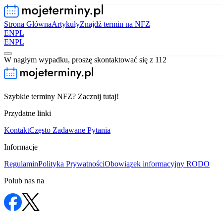
Strona Główna
Artykuły
Znajdź termin na NFZ
EN
PL
EN
PL
W nagłym wypadku, proszę skontaktować się z 112
Szybkie terminy NFZ? Zacznij tutaj!
Przydatne linki
Kontakt
Często Zadawane Pytania
Informacje
Regulamin
Polityka Prywatności
Obowiązek informacyjny RODO
Polub nas na