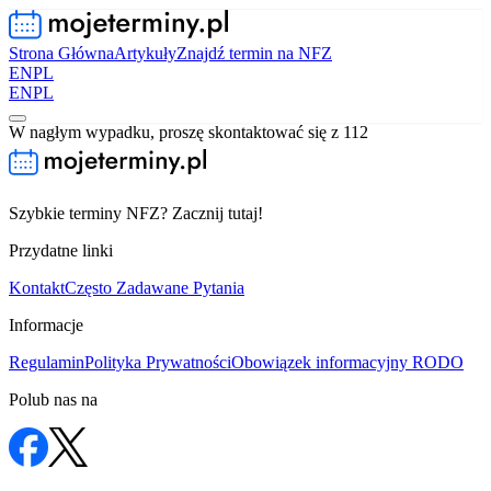
Strona Główna
Artykuły
Znajdź termin na NFZ
EN
PL
EN
PL
W nagłym wypadku, proszę skontaktować się z 112
Szybkie terminy NFZ? Zacznij tutaj!
Przydatne linki
Kontakt
Często Zadawane Pytania
Informacje
Regulamin
Polityka Prywatności
Obowiązek informacyjny RODO
Polub nas na