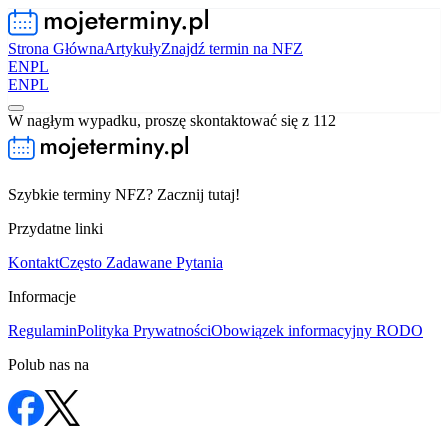
Strona Główna
Artykuły
Znajdź termin na NFZ
EN
PL
EN
PL
W nagłym wypadku, proszę skontaktować się z 112
Szybkie terminy NFZ? Zacznij tutaj!
Przydatne linki
Kontakt
Często Zadawane Pytania
Informacje
Regulamin
Polityka Prywatności
Obowiązek informacyjny RODO
Polub nas na