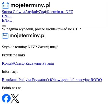
Strona Główna
Artykuły
Znajdź termin na NFZ
EN
PL
EN
PL
W nagłym wypadku, proszę skontaktować się z 112
Szybkie terminy NFZ? Zacznij tutaj!
Przydatne linki
Kontakt
Często Zadawane Pytania
Informacje
Regulamin
Polityka Prywatności
Obowiązek informacyjny RODO
Polub nas na