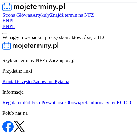
Strona Główna
Artykuły
Znajdź termin na NFZ
EN
PL
EN
PL
W nagłym wypadku, proszę skontaktować się z 112
Szybkie terminy NFZ? Zacznij tutaj!
Przydatne linki
Kontakt
Często Zadawane Pytania
Informacje
Regulamin
Polityka Prywatności
Obowiązek informacyjny RODO
Polub nas na