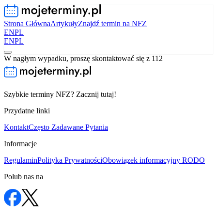
Strona Główna
Artykuły
Znajdź termin na NFZ
EN
PL
EN
PL
W nagłym wypadku, proszę skontaktować się z 112
Szybkie terminy NFZ? Zacznij tutaj!
Przydatne linki
Kontakt
Często Zadawane Pytania
Informacje
Regulamin
Polityka Prywatności
Obowiązek informacyjny RODO
Polub nas na