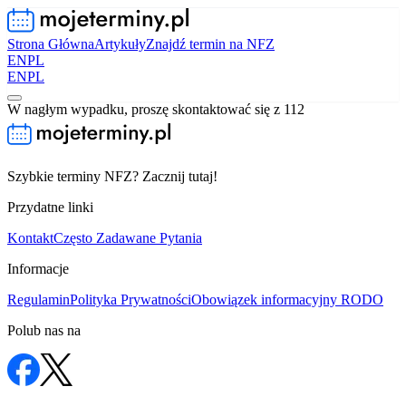
Strona Główna
Artykuły
Znajdź termin na NFZ
EN
PL
EN
PL
W nagłym wypadku, proszę skontaktować się z 112
Szybkie terminy NFZ? Zacznij tutaj!
Przydatne linki
Kontakt
Często Zadawane Pytania
Informacje
Regulamin
Polityka Prywatności
Obowiązek informacyjny RODO
Polub nas na