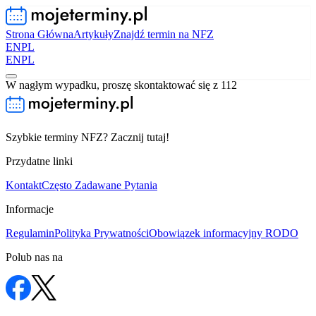
Strona Główna
Artykuły
Znajdź termin na NFZ
EN
PL
EN
PL
W nagłym wypadku, proszę skontaktować się z 112
Szybkie terminy NFZ? Zacznij tutaj!
Przydatne linki
Kontakt
Często Zadawane Pytania
Informacje
Regulamin
Polityka Prywatności
Obowiązek informacyjny RODO
Polub nas na