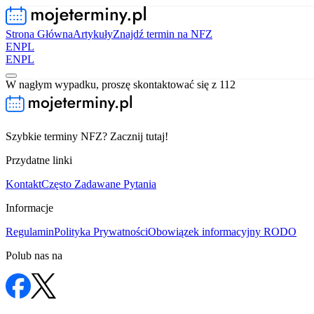
Strona Główna
Artykuły
Znajdź termin na NFZ
EN
PL
EN
PL
W nagłym wypadku, proszę skontaktować się z 112
Szybkie terminy NFZ? Zacznij tutaj!
Przydatne linki
Kontakt
Często Zadawane Pytania
Informacje
Regulamin
Polityka Prywatności
Obowiązek informacyjny RODO
Polub nas na