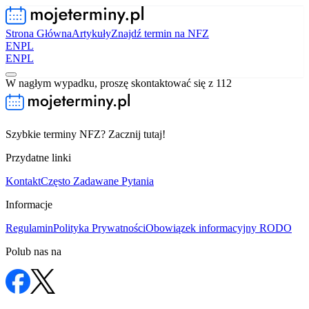
Strona Główna
Artykuły
Znajdź termin na NFZ
EN
PL
EN
PL
W nagłym wypadku, proszę skontaktować się z 112
Szybkie terminy NFZ? Zacznij tutaj!
Przydatne linki
Kontakt
Często Zadawane Pytania
Informacje
Regulamin
Polityka Prywatności
Obowiązek informacyjny RODO
Polub nas na