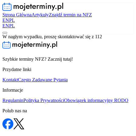
Strona Główna
Artykuły
Znajdź termin na NFZ
EN
PL
EN
PL
W nagłym wypadku, proszę skontaktować się z 112
Szybkie terminy NFZ? Zacznij tutaj!
Przydatne linki
Kontakt
Często Zadawane Pytania
Informacje
Regulamin
Polityka Prywatności
Obowiązek informacyjny RODO
Polub nas na